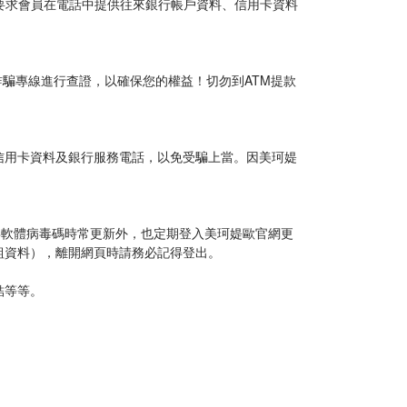
要求會員在電話中提供往來銀行帳戶資料、信用卡資料
詐騙專線進行查證，以確保您的權益！切勿到ATM提款
信用卡資料及銀行服務電話，以免受騙上當。因美珂媞
毒軟體病毒碼時常更新外，也定期登入美珂媞歐官網更
組資料），離開網頁時請務必記得登出。
結等等。