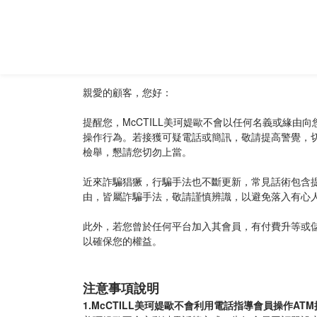
親愛的顧客，您好：
提醒您，McCTILL美珂媞歐不會以任何名義或緣由
操作行為。若接獲可疑電話或簡訊，敬請提高警覺，切勿
檢舉，懇請您切勿上當。
近來詐騙猖獗，行騙手法也不斷更新，常見話術包含
由，皆屬詐騙手法，敬請謹慎辨識，以避免落入有心
此外，若您曾於任何平台加入其會員，有付費升等或
以確保您的權益。
注意事項說明
1.McCTILL美珂媞歐不會利用電話指導會員操作AT