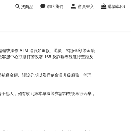
聯絡我們
會員登入
購物車(0)
找商品
櫃或操作 ATM 進行如匯款、退款、補繳金額等金融
客服中心或撥打警政署 165 反詐騙專線進行查證及
需補繳金額、誤設分期以及佯稱會員升級服務」等理
資予他人，如有收到紙本單據等亦需銷毀後再行丟棄，