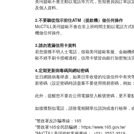
美珂媞歐不會主動以電話等方式，告知會員因訂單設
及個人資料。
2.不要聽從指示前往ATM（提款機）做任何操作
McCTILL美珂媞歐不會在非上班時間主動以電話方
機做任何操作。
3.請勿透漏信用卡資料
若您接獲不明人士電話，假藉美珂媞歐客服、金融機
歐不經手刷卡授權過程，信用卡號皆由銀行加密無法
4.定期更新病毒碼與網站密碼
近日網路病毒肆虐，如果日常收發的垃圾信件中有夾帶
新密碼（設定密碼時請盡量不要使用簡易密碼，例如
此外，提醒您不要在公用電腦登入帳號密碼，更不要
如接獲類似電話，請致電相關單位諮詢或進行檢舉，或
*警政署反詐騙專線：165
*警政署165全民防騙網：https://www.165.gov.tw/
*McCTILL美珂媞歐客服專線：（02）2557-3519