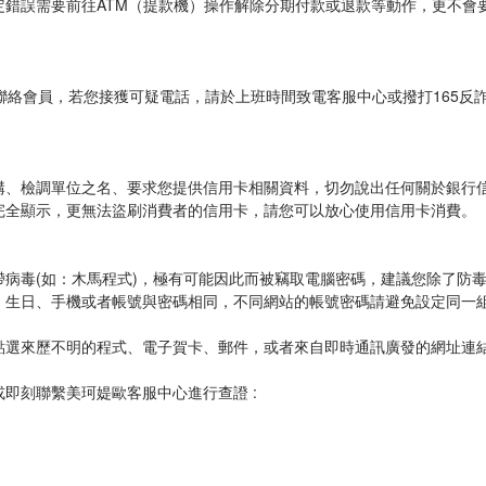
定錯誤需要前往ATM（提款機）操作解除分期付款或退款等動作，更不會
式聯絡會員，若您接獲可疑電話，請於上班時間致電客服中心或撥打165反
構、檢調單位之名、要求您提供信用卡相關資料，切勿說出任何關於銀行
完全顯示，更無法盜刷消費者的信用卡，請您可以放心使用信用卡消費。
病毒(如：木馬程式)，極有可能因此而被竊取電腦密碼，建議您除了防
：生日、手機或者帳號與密碼相同，不同網站的帳號密碼請避免設定同一
點選來歷不明的程式、電子賀卡、郵件，或者來自即時通訊廣發的網址連
即刻聯繫美珂媞歐客服中心進行查證 :