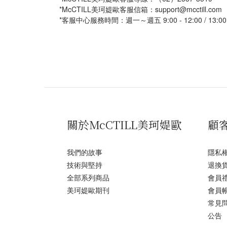
*McCTILL美珂媞歐客服信箱：support@mcctill.com
*客服中心服務時間：週一～週五 9:00 - 12:00 / 13
關於McCTILL美珂媞歐
顧
我們的故事
隱私
技術與堅持
退換
全部系列商品
會員
美珂媞歐期刊
會員
常見
公告