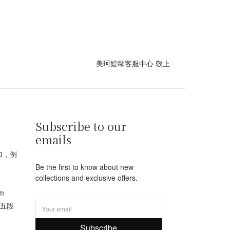
美珂媞歐客服中心 敬上
Subscribe to our
emails
00，例
Be the first to know about new
collections and exclusive offers.
m
路五段
Subscribe