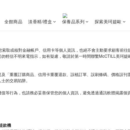
全館商品
淡香精/禮盒
保養品系列
探索美珂媞歐
向您索取或核對金融帳戶、信用卡等個人資訊，也絕不會主動要求顧客前往臨
輕信不明來電指示，如有疑慮，敬請於第一時間聯繫McCTILL美珂媞歐
提及「重覆訂購商品、信用卡重覆退款、誤植訂單、誤刷條碼、價格誤刊
人士的交易陷阱。
儲值等行為，也請務必妥善保管您的個人資訊，避免透過通訊軟體揭露個
M提款機