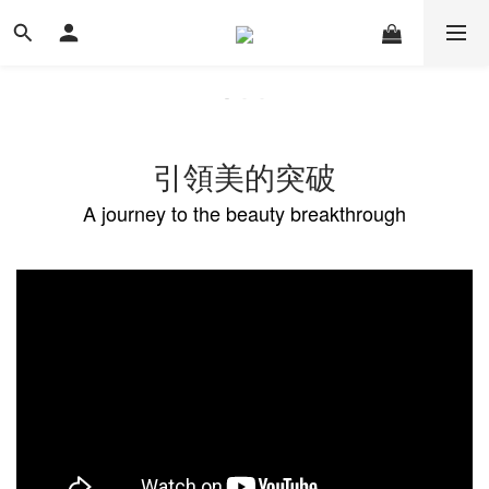
引領美的突破
A journey to the beauty breakthrough