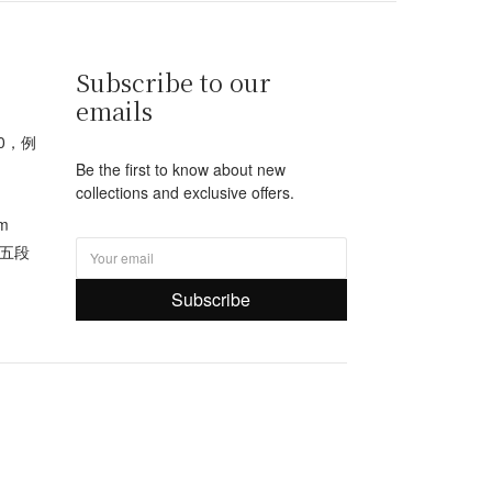
Subscribe to our
emails
00，例
Be the first to know about new
collections and exclusive offers.
m
路五段
Subscribe