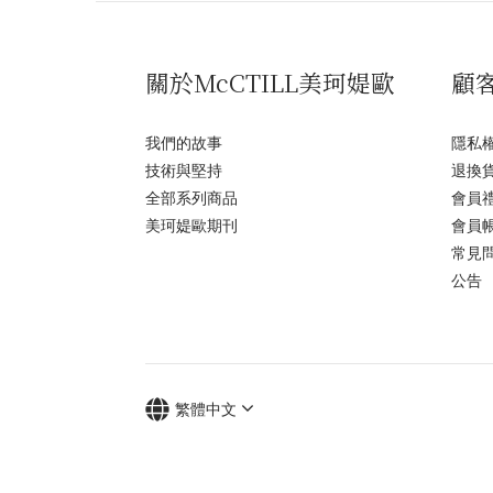
關於McCTILL美珂媞歐
顧
我們的故事
隱私
技術與堅持
退換
全部系列商品
會員
美珂媞歐期刊
會員
常見
公告
繁體中文