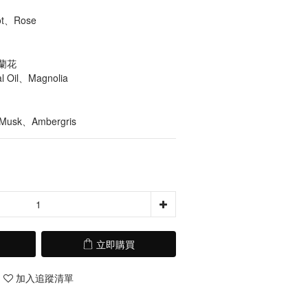
、Rose 
蘭花
l Oil、Magnolia 
usk、Ambergris
立即購買
加入追蹤清單