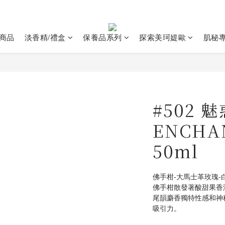
商品
淡香精/禮盒
保養品系列
探索美珂媞歐
肌秘
#502 
ENCHA
50ml
佛手柑-大馬士革玫瑰-
佛手柑散發著酸甜果香
尾韻麝香獨特性感和神
吸引力。 