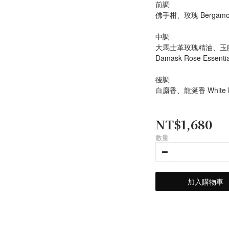
前調
佛手柑、玫瑰 Bergamot
中調
大馬士革玫瑰精油、玉
Damask Rose Essentia
後調
白麝香、龍涎香 White M
NT$1,680
數量
加入購物車