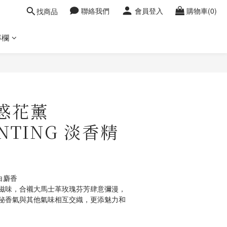
聯絡我們
會員登入
購物車(0)
找商品
專欄
立即購買
魅惑花薰
NTING 淡香精
白麝香
滋味，合襯大馬士革玫瑰芬芳肆意彌漫，
秘香氣與其他氣味相互交織，更添魅力和