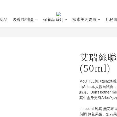
商品
淡香精/禮盒
保養品系列
探索美珂媞歐
肌秘
艾瑞絲聯
(50ml)
McCTILL美珂媞歐淡香
由Aries本人親自試香，
純真、Don’t bothe
其中盒身更有Aries的
Innocent 純真 無花果
前調 無花果葉、無花果