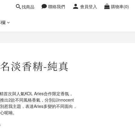
聯絡我們
會員登入
購物車(0)
找商品
專欄
名淡香精-純真
精首次與人氣KOL Aries合作限定香氛，
推出2款不同風格香氣，分別以Innocent
r me別惹我主題，表達Aries多變的不同面向，
內心呢喃。
香