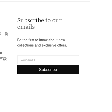
Subscribe to our
emails
00，例
Be the first to know about new
collections and exclusive offers.
m
路五段
Subscribe