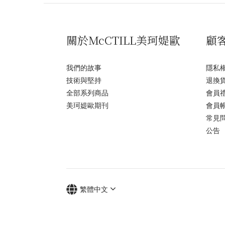
關於McCTILL美珂媞歐
顧
我們的故事
隱私
技術與堅持
退換
全部系列商品
會員
美珂媞歐期刊
會員
常見
公告
繁體中文