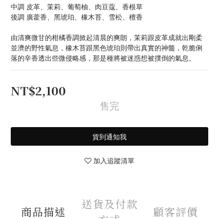
中調 皮革、茉莉、葡萄柚、肉豆蔻、香根草
後調 廣藿香、黑琥珀、橡木苔、雪松、檀香
由清爽微甘的柑橘香調掀起清晨的爽朗，茉莉跟皮革成就出剛柔
並濟的野性氣息，橡木苔跟黑色琥珀則帶出真實的神髓，乾脆俐
落的辛香透出些微侵略感，那是種將被迷惑想被撲倒的氣息。
NT$2,100
售完
貨到通知我
加入追蹤清單
送貨及付款
商品描述
顧客評價