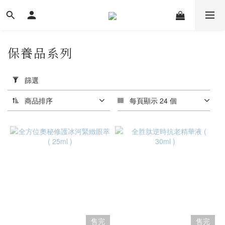
保養品系列
套
用
篩選
篩
選
商品排序
每頁顯示 24 個
(0/20)
價格
(NT$)
~
售完
售完